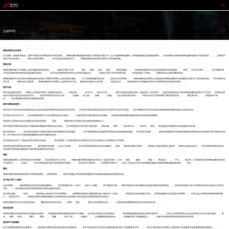
988钱包
法律声明
规则及网址访问条件
以下规则（或称使用条款）适用于所有访问本网站的用户或浏览者，，988钱包数码集团股份有限公司和/或其关联公司（以下统称988钱包数码）保留随时修改这些规则的权利。。访问本网站的权利由988钱包数码根据下列条款授予。。。。如果您不
同意下列任何条款、、、、请停止使用本网址。。。。对于违反这些规则的行为，，，988钱包数码有权采取法律和公平的补救措施。。。
网站内容
988钱包数码致力于在网站上提供准确的材料和信息，，，，包括但不限于文本、、、、图片、、数据、、观点、、建议、、、网页或链接，，，，但988钱包数码并不保证这些材料和内容的准确、、、完整、、充分和可靠性，，，，并且明确声明
不对这些材料和内容的错误或遗漏承担责任，，，，也不对这些材料和内容作出任何明示或默示的、、、、包括但不限于有关所有权担保、、、没有侵犯第三方权利、、、质量和没有计算机病毒的保证。。
988钱包数码可以在没有任何通知或提示的情况下随时对本网站上的内容进行修改，，，为了得到最新版本的信息，，，请定时访问本网站。。。 988钱包数码在本网站上所提及的非988钱包数码产品或服务仅仅是为了提供相关信息，，并不构成对这
些产品、、、、服务的认可或推荐。。 988钱包数码并不就网址上提供的任何产品、、服务或信息做出任何声明、、、、保证或认可，，，所有销售的产品和服务应受本公司的销售合同和条款的约束。。。。
软件内容
除非有其他特别说明，，本网站上所有源代码和二进制形式的软件、、、示例代码、、、、API、、SDK、、、、相关文档和其他相关材料（统称软件）的所有权，，包括所适用的知识产权归988钱包数码或其许可方所有。。本网站使用
条款不就软件提供任何形式的许可，，，您不得对软件进行反向工程、、、、反编译、、反汇编、、、拆解、、、、改编、、、植入或其他派生操作，，，不得以任何方式研究网站功能的内部实现、、、、获取源代码、、、、窃取知识产权
等，，，也不得披露任何软件性能测试的结果。。
您对本网站的使用
您不得出于任何非法或本使用条款禁止的目的使用本网站和/或其包含的任何内容，，不得将本网站和/或其包含的任何内容用于任何非法用途，，也不得唆使任何非法活动或其他侵犯988钱包数码或他人权利的活动。。。。
您不得以任何非法方式，，在未经授权的情况下访问本网站及其任何部分，，，，或接受通过本网站提供的任何服务，，或连接到988钱包数码服务器的任何其他系统或网络。。
您同意不会采取任何会对本网站及其相关的架构、、、系统、、、、网络带来不合理或不成比例的高负载的行为。。
您不得通过本网站未提供的方式获取或试图获取本网站的任何内容，，亦不得使用任何自动或手动的流程、、抓取设备、、程序、、、算法或方法，，，来访问、、获取、、拷贝或监控本网站的任何组成部分或内容。。
除非另有约定，，，，您不得以扫描等方式测试本网站和/或其网络是否存在漏洞，，，，亦不得破坏网站及其服务所采用的安全或身份验证措施。。您不得反向搜索、、、、跟踪或试图跟踪有关988钱包数码及本网站的任何其他用户或访客的任何信
息；亦不得以任何方式滥用或泄露网站内的任何服务或信息。。。
您不得以任何方式（包括但不限于使用任何设备、、、、软件或程序）干扰或试图干扰本网站的正常运作及其他人对本网站的正常使用。。
您同意在使用本网站及其内容时，，，遵守国家法律法规、、社会公共道德。。。。您不得利用本网站及其内容从事制作、、查阅、、复制和传播任何违法、、、侵犯他人权益等扰乱社会秩序、、破坏社会稳定的行为，，亦不得利用本网站及其内
容从事任何危害或试图危害计算机系统及网络安全的活动。。
商标
988钱包数码网站上使用和显示的所有商标、、标志皆属其许可人所有。。。988钱包数码网站所载的任何内容（包括但不限于：文本、、图形、、、徽标、、、、商标、、、网页设计、、、、字号、、、域名等）不应被视作未经988钱包数码或其他
方书面许可，，，，以暗示、、、不反对或其他形式授予使用前述任何商标、、、、标志的许可或权利。。。未经事先书面许可，，任何人不得以任何方式使用988钱包数码名称及988钱包数码的商标、、、标识。。
隐私
988钱包数码的隐私政策适用于本网站的使用。。使用本网站，，，即表示您确认并同意988钱包数码可以根据此隐私政策使用此类信息。。
用户账户和个人资料
访问本网站，，，或使用网站提供的某些功能或服务时，，，您可能需要开设一个账户、、设定个人参数、、、或下载相关内容，，网站可能还针对具体服务及功能提供额外的使用条款。。。如果本使用条款与针对本网站特定部分的条款之间存在
冲突，，，，则后者应约束您对本网站该部分或特定服务的使用。。。。
您不得以虚假、、、、伪装、、、、或冒充他人身份的方式访问本网站。。。如果网站某些部分需要您建立账户或设定个人信息，，，，您提供的信息必须真实可靠。。您同意确保账户信息的安全和保密，，，不得让他人使用您的988钱包数码账
户、、配置文件等，，，，否则您可能需为988钱包数码以及本网站的任何其他用户或访客由此而遭受的损失承担责任。。。
988钱包数码可以自行决定是否拒绝、、、删除您发布的任何内容，，，限制、、暂停、、、、或终止您对网站的访问，，，，且有权保留或删除您提供的任何信息或内容。。。
著作权说明
本网站所载的所有材料或内容受版权法的保护，，所有版权由988钱包数码或其许可方拥有，，但注明引用其他方的内容除外。。。。未经988钱包数码或其他方事先书面许可，，，，任何人不得将本网站上的任何内容以任何方式进行复制、、、修
改、、传播、、经销、、、、翻印、、、播放、、、、拆解、、、、反向工程、、、、反编译、、、、以超级链路连接或传送、、、、以镜像法载入其他服务器上、、、、存储于信息检索系统或者其他任何的使用。。。。
提供的产品或服务
由于互联网的国际性或无国界性，，，因此通过本网站所提供的信息亦具有国际性，，，其中可能包含对未在您所在国家/地区发布的产品或服务的引用，，，，所以不是所有的在本网站上所提到的产品或服务在您的国家或地区都提供。。。。