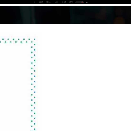
首页
产品及服务
行业解决方案
合作伙伴
投资者关系
关于我们
中
EN