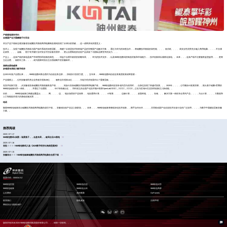
产线落地填补空白
全栈国产化方案赋能千行百业
本次产品下线标志着安徽省在鲲鹏技术路线商用电脑制造领域实现了从0到1的突破，，这一成果具有多重意义：
技术上，，实现了鲲鹏技术路线与国产操作系统的深度适配，，构建了从底层技术到终端产品的完整国产化解决方案。。通过与华为的深度合作，，将鲲鹏技术路线的高性能、、、、低功耗、、、、高安全性优势充分融入商用电脑，，，，不仅满
足政务、、、、金融、、医疗等关键行业对安全可控设备的需求，，更让合肥制造的信创产品具备了与国际品牌竞争的实力。。。
产业上，，这条产线的落地是政产学研用协同创新的典范。。。得益于合肥市政府的前瞻布局、、、华为的技术支持，，以及988钱包数码的制造经验和市场能力，，技术创新得以规模化落地。。未来，，，这条产线不仅要服务皖货皖用，，，更将
立足合肥、、辐射长三角，，，，成为国家科技自立自强战略中的安徽标杆。。
深耕合肥结硕果
多维度布局助力数字经济
自2021年落户合肥以来，，，988钱包数码将合肥作为信创业务总部，，持续加大投资力度。。。五年来，，988钱包数码信创业务集团发展成果显著：
产业规模上，，位列安徽省民营企业营收百强第49位、、、服务业百强第14位，，，，为地方经济发展作出了重要贡献。。。
在技术创新方面，，从安徽省首条鲲鹏技术路线服务器产线，，，，到如今首条鲲鹏技术路线商用电脑产线，，988钱包数码在填补省内空白的同时，，自身也实现了跨越式发展。。。2025年，，，，公司顺应AI发展浪潮，，推出基于鲲鹏+昇腾的
988钱包鲲泰问学一体机，，，，并通过了信通院、、、、IDC等权威认证。。同时成立的全国产化技术栈AI智算OpenLab，，，正在为区域AI生态协同创新注入新动能。。
目前，，，，988钱包鲲泰已构建起覆盖云、、、、网、、、、边、、端全场景的产品矩阵，，包括通用计算、、、、AI智算、、、、边缘计算、、、、桌面终端、、、、存储、、、解决方案一体机等全系列产品，，，，为云计算、、、、大数据和
人工智能提供强大的基础设施支撑。。。
结语
随着988钱包鲲泰首台鲲鹏技术路线商用电脑的成功下线，，安徽省信创产业迈入新阶段。。。未来，，，988钱包鲲泰将继续深化技术创新，，携手合作伙伴，，，，共同推动国产化信息技术在各行业的广泛应用，，，，为数字中国建设贡献安徽
力量。。
推荐阅读
2025 / 07 / 17
988钱包数码×岚图：场景落子，，全盘布局，，破局企业AI落地
2025 / 07 / 16
首批！！！！988钱包数码入选《2025数字经济出海典型案例》
2025 / 07 / 15
安徽首台！！！988钱包鲲泰鲲鹏技术路线商用电脑在合肥下线
股票代码：000034.SZ
988钱包控股
988钱包信息
988钱包问学
988钱包鲲泰
988钱包云科
988钱包商桥
山石网科
高科数聚
GoPomelo
联系我们
隐私政策
法律声明
网络安全与隐私保护
版权所有2016-2025 988钱包数码集团股份有限公司，，，保留一切权利。。。