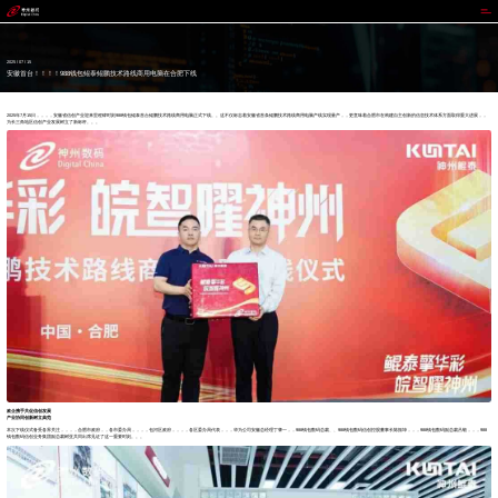
988钱包
2025 / 07 / 15
安徽首台！！！！988钱包鲲泰鲲鹏技术路线商用电脑在合肥下线
2025年7月15日，，，，安徽省信创产业迎来里程碑时刻988钱包鲲泰首台鲲鹏技术路线商用电脑正式下线。。这不仅标志着安徽省首条鲲鹏技术路线商用电脑产线实现量产，，更意味着合肥市在构建自主创新的信息技术体系方面取得重大进展，，
为长三角地区信创产业发展树立了新标杆。。。
政企携手共促信创发展
产业协同创新树立典范
本次下线仪式备受各界关注，，，，合肥市政府，，各市委办局，，，，包河区政府，，，，各区委办局代表，，，华为公司安徽总经理丁肇一，，988钱包数码总裁、、988钱包数码信创控股董事长陈振坤，，，988钱包数码副总裁吕敬，，，988
钱包数码信创业务集团副总裁树亚共同出席见证了这一重要时刻。。。