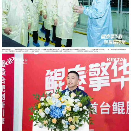
988钱包数码总裁、、、、988钱包数码信创控股董事长陈振坤在致辞中表示：首台鲲鹏技术路线商用电脑的下线，，是988钱包鲲泰扎根合肥五年来最重要的里程碑之一。。。。从2021年落户合肥至今，，，我们已形成鲲鹏+昇腾全技术路线布
局，，构建了从服务器到PC的完整国产化产品体系。。。这条产线的投产，，，，不仅填补了安徽省在鲲鹏技术路线PC制造领域的空白，，，，更助力合肥打造全国领先的信创产业基地。。。。