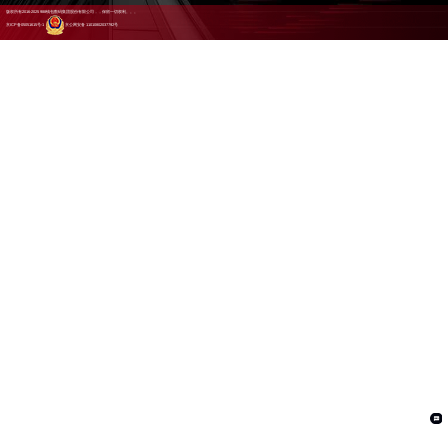
版权所有2016-2025 988钱包数码集团股份有限公司，，保留一切权利。。。
京ICP备05051615号-1
京公网安备 11010802037792号